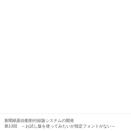
2025年12月8日
【基本編】インデザインによる新聞組版作業解説
2025年12月8日
InDesignでの紙面づくり 講習会を開催中
2025年4月9日
【SSC-LT通信】ランサムウエアで被害 長野日報の制作をバックア
ップ
2024年2月1日
【SSC-LT通信】新年のご挨拶
2024年1月4日
【SSC-LT通信】新聞紙面自動割付組版システムの今
2023年11月17日
新聞紙面自動割付組版システムの開発
第13回 ～お試し版を使ってみたいが指定フォントがない～