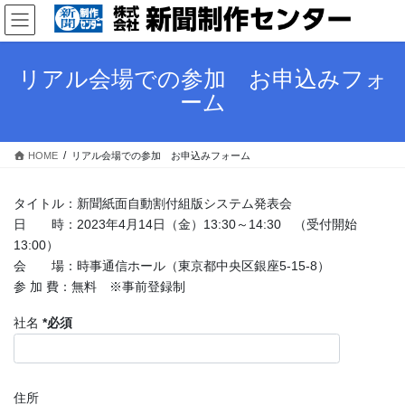
コ
ナ
ン
ビ
テ
ゲ
ン
ー
リアル会場での参加 お申込みフォ
ツ
シ
ーム
へ
ョ
ス
ン
キ
に
HOME
リアル会場での参加 お申込みフォーム
ッ
移
プ
動
タイトル：新聞紙面自動割付組版システム発表会
日 時：2023年4月14日（金）13:30～14:30 （受付開始
13:00）
会 場：時事通信ホール（東京都中央区銀座5-15-8）
参 加 費：無料 ※事前登録制
社名
*必須
住所