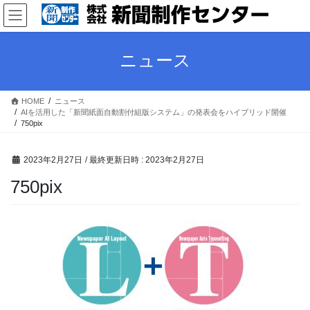
コ
ナ
ン
ビ
テ
ゲ
ン
ー
ニュース
ツ
シ
へ
ョ
ス
ン
HOME
ニュース
キ
に
AIを活用した「新聞紙面自動割付組版システム」の発表会をハイブリッド開催
ッ
移
750pix
プ
動
2023年2月27日
/ 最終更新日時 :
2023年2月27日
750pix