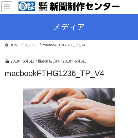
コ
ナ
ン
ビ
テ
ゲ
ン
ー
メディア
ツ
シ
へ
ョ
ス
ン
HOME
メディア
macbookFTHG1236_TP_V4
キ
に
ッ
移
プ
動
2019年6月5日
/ 最終更新日時 :
2019年6月5日
macbookFTHG1236_TP_V4