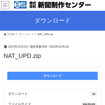
コ
ナ
ン
ビ
テ
ゲ
ン
ー
ダウンロード
ツ
シ
へ
ョ
ス
ン
HOME
ダウンロード
NAT_UPD.zip
キ
に
ッ
移
プ
動
2023年10月2日
/ 最終更新日時 :
2023年10月2日
NAT_UPD.zip
ダウンロード
ダウンロード
23
ファイルサイズ
658.59 KB